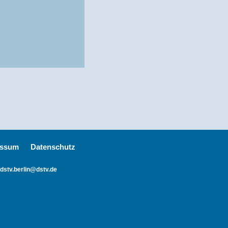
essum
Datenschutz
dstv.berlin@dstv.de