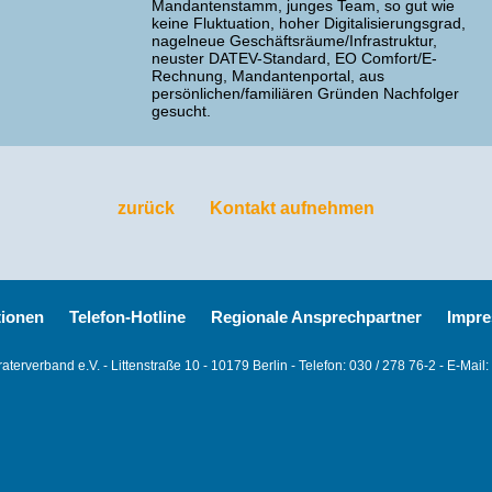
Mandantenstamm, junges Team, so gut wie
keine Fluktuation, hoher Digitalisierungsgrad,
nagelneue Geschäftsräume/Infrastruktur,
neuster DATEV-Standard, EO Comfort/E-
Rechnung, Mandantenportal, aus
persönlichen/familiären Gründen Nachfolger
gesucht.
zurück
Kontakt aufnehmen
tionen
Telefon-Hotline
Regionale Ansprechpartner
Impr
terverband e.V. - Littenstraße 10 - 10179 Berlin - Telefon: 030 / 278 76-2 - E-Mail: