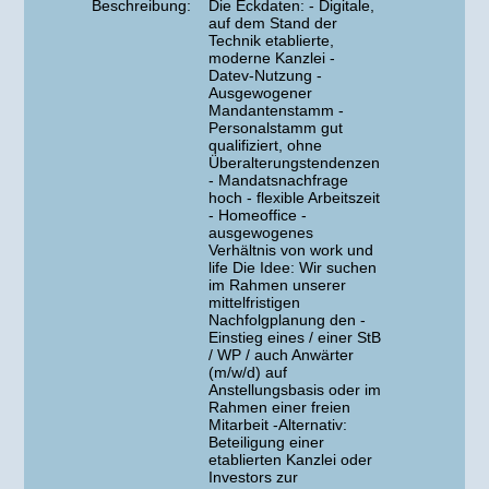
Beschreibung:
Die Eckdaten: - Digitale,
auf dem Stand der
Technik etablierte,
moderne Kanzlei -
Datev-Nutzung -
Ausgewogener
Mandantenstamm -
Personalstamm gut
qualifiziert, ohne
Überalterungstendenzen
- Mandatsnachfrage
hoch - flexible Arbeitszeit
- Homeoffice -
ausgewogenes
Verhältnis von work und
life Die Idee: Wir suchen
im Rahmen unserer
mittelfristigen
Nachfolgplanung den -
Einstieg eines / einer StB
/ WP / auch Anwärter
(m/w/d) auf
Anstellungsbasis oder im
Rahmen einer freien
Mitarbeit -Alternativ:
Beteiligung einer
etablierten Kanzlei oder
Investors zur